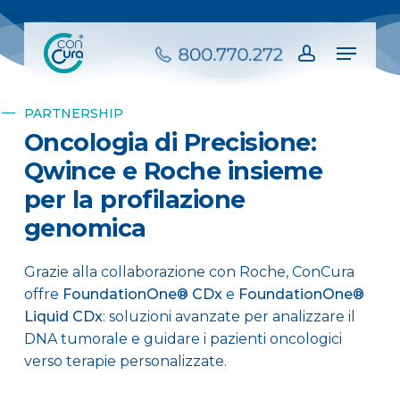
Skip
to
Menu
main
account
content
PARTNERSHIP
Oncologia di Precisione:
Qwince e Roche insieme
per la profilazione
genomica
Grazie alla collaborazione con Roche, ConCura
offre
FoundationOne® CDx
e
FoundationOne®
Liquid CDx
: soluzioni avanzate per analizzare il
DNA tumorale e guidare i pazienti oncologici
verso terapie personalizzate.