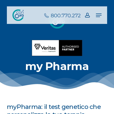
Skip
to
Menu
main
account
content
my Pharma
myPharma: il test genetico che